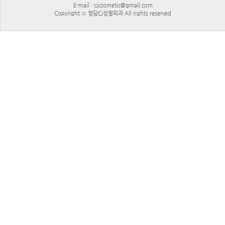
E-mail : cjcosmetic@gmail.com
Copyright ⓒ 청담Cj성형외과 All rights reserved