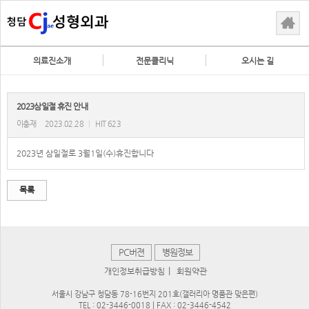
의료진소개
전문클리닉
오시는 길
2023삼일절 휴진 안내
이충재
2023.02.28
|
HIT 623
2023년 삼일절로 3월1일(수)휴진합니다
목록
PC버젼
병원정보
|
개인정보취급방침
회원약관
서울시 강남구 청담동 78-16번지 201호(갤러리아 명품관 맞은편)
TEL : 02-3446-0018 | FAX : 02-3446-4542