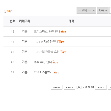
총
70
건
번호
카테고리
제목
45
기본
크리스마스 휴진 안내
44
기본
12/14(목)휴진안내
43
기본
10/9(월)한글날 휴진
42
기본
추석 휴진 안내
41
기본
2023 여름휴가
[ 6 ]
7
8
9
10